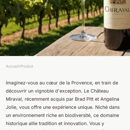
Accueil
›
Produit
PRODUIT
Visitez le vignoble de château
Imaginez-vous au cœur de la Provence, en train de
découvrir un vignoble d'exception. Le Château
miraval: vin d'exception
Miraval, récemment acquis par Brad Pitt et Angelina
Jolie, vous offre une expérience unique. Niché dans
Florian
•
10 septembre 2024
•
5 min de lecture
un environnement riche en biodiversité, ce domaine
historique allie tradition et innovation. Vous y