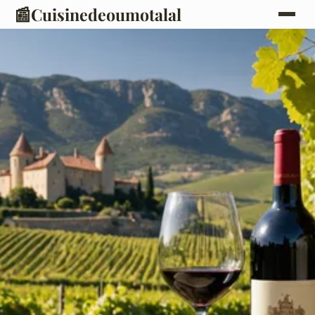
📰
Cuisinedeoumotalal