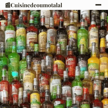
📰
Cuisinedeoumotalal