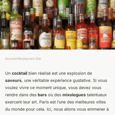
Accueil
›
Restaurant Bar
RESTAURANT BAR
les bars à cocktails avec des
Un
cocktail
bien réalisé est une explosion de
saveurs
, une véritable expérience gustative. Si vous
mixologues talentueux
voulez vivre ce moment unique, vous devez vous
rendre dans des
bars
où des
mixologues
talentueux
Aurélie
•
22 décembre 2023
•
5 min de lecture
exercent leur art. Paris est l’une des meilleures villes
du monde pour cela. Ici, nous allons vous emmener à