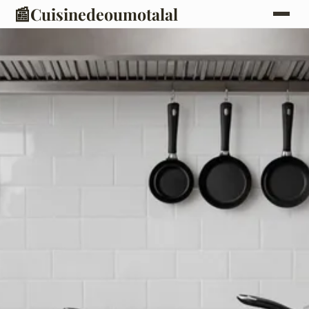
📰
Cuisinedeoumotalal