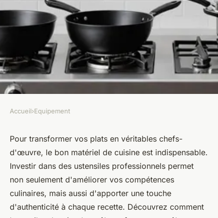
Accueil
›
Equipement
EQUIPEMENT
Le matériel de cuisine
Pour transformer vos plats en véritables chefs-
d'œuvre, le bon matériel de cuisine est indispensable.
professionnel pour
Investir dans des ustensiles professionnels permet
transformer vos plats
non seulement d'améliorer vos compétences
culinaires, mais aussi d'apporter une touche
Hugo
•
10 décembre 2024
•
8 min de lecture
d'authenticité à chaque recette. Découvrez comment