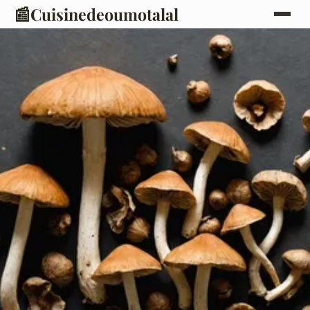
📰
Cuisinedeoumotalal