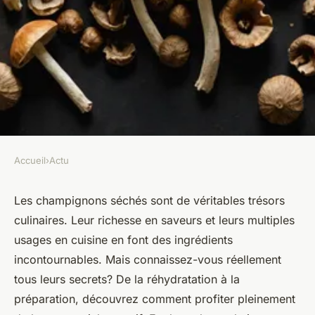
Accueil
›
Actu
ACTU
Découvrez les secrets
Les champignons séchés sont de véritables trésors
culinaires. Leur richesse en saveurs et leurs multiples
culinaires des champignons
usages en cuisine en font des ingrédients
séchés
incontournables. Mais connaissez-vous réellement
tous leurs secrets? De la réhydratation à la
Nicolas
•
17 septembre 2024
•
4 min de lecture
préparation, découvrez comment profiter pleinement