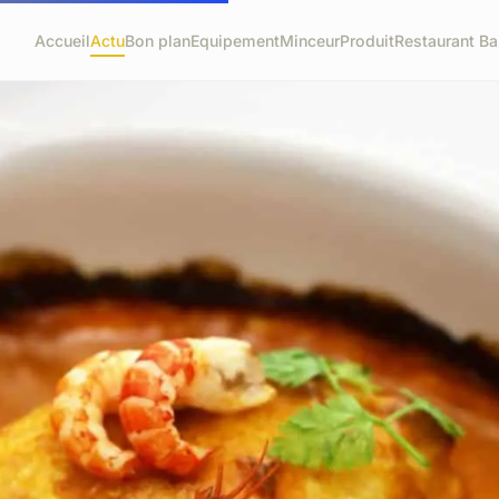
Accueil
Actu
Bon plan
Equipement
Minceur
Produit
Restaurant Ba