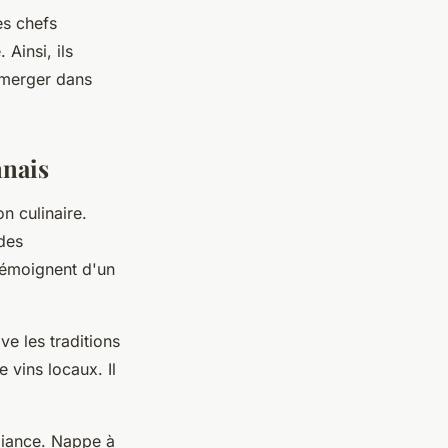
es chefs
Ainsi, ils
mmerger dans
nnais
n culinaire.
des
témoignent d'un
e les traditions
 vins locaux. Il
mbiance. Nappe à