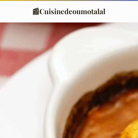
📰
Cuisinedeoumotalal