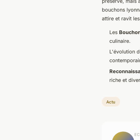
préservé, mais a
bouchons lyonna
attire et ravit l
Les
Bouchon
culinaire.
L'évolution d
contemporai
Reconnaiss
riche et diver
Actu
EC