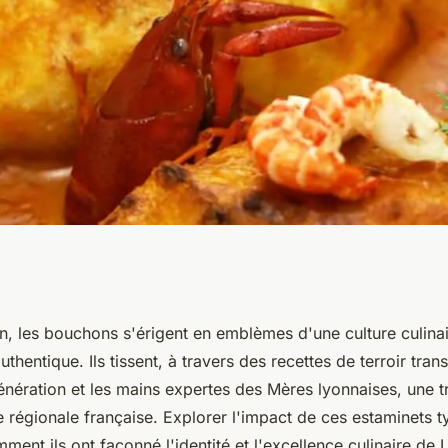
leur impact sur la
, les bouchons s'érigent en emblèmes d'une culture culinair
uthentique. Ils tissent, à travers des recettes de terroir tra
e française
énération et les mains expertes des Mères lyonnaises, une t
 régionale française. Explorer l'impact de ces estaminets t
nt ils ont façonné l'identité et l'excellence culinaire de 