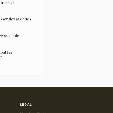
aires des
esser des assiettes
ez ascenbio –
sont les
?
LÉGAL