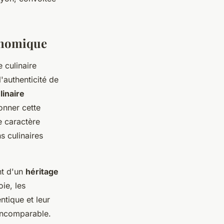
ronomique
 culinaire
'authenticité de
linaire
onner cette
e caractère
s culinaires
nt d'un
héritage
oie, les
ntique et leur
 incomparable.