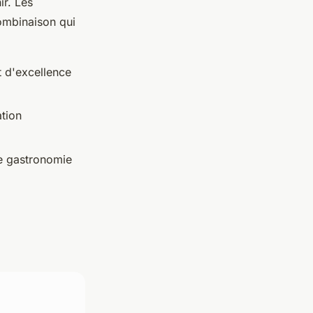
ir. Les
ombinaison qui
t d'excellence
ation
e gastronomie