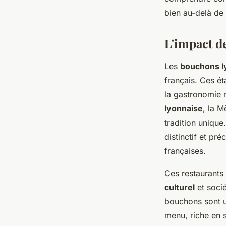
Nicolas
•
22 mai 2024
•
3 min de lecture
bien au-delà de 
L'impact d
Les
bouchons l
français. Ces é
la gastronomie 
lyonnaise
, la M
tradition unique
distinctif et pr
françaises.
Ces restaurants 
culturel
et socié
bouchons sont un
menu, riche en s