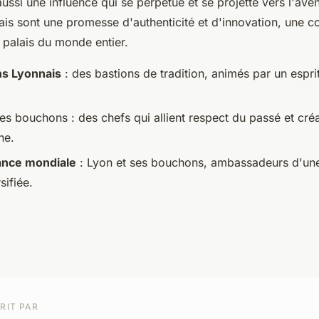
ussi une influence qui se perpétue et se projette vers l'aven
is sont une promesse d'authenticité et d'innovation, une c
es palais du monde entier.
s Lyonnais
: des bastions de tradition, animés par un espri
es bouchons : des chefs qui allient respect du passé et cré
ne.
ance mondiale
: Lyon et ses bouchons, ambassadeurs d'un
sifiée.
RIT PAR