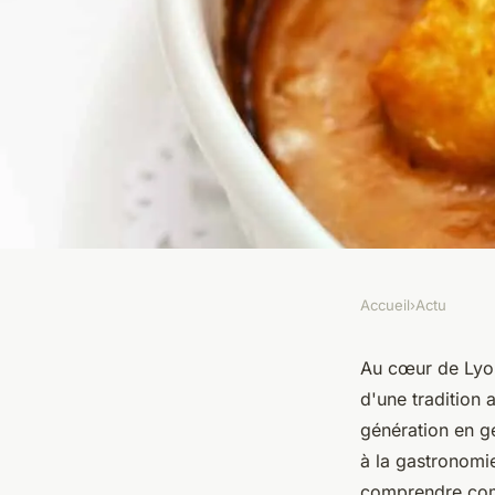
Accueil
›
Actu
ACTU
Bouchons lyonnais : 
Au cœur de Lyon
d'une tradition a
scène gastronomiqu
génération en g
à la gastronomie
comprendre comme