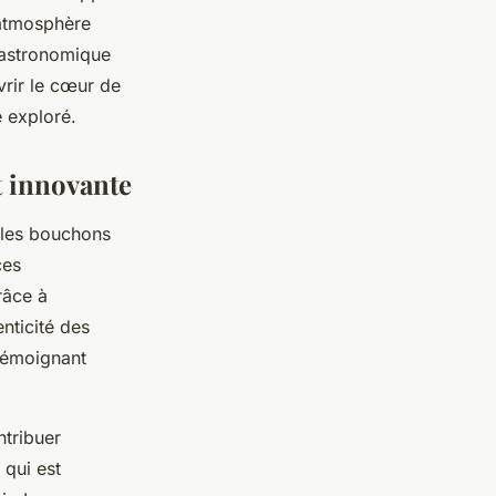
 atmosphère
gastronomique
vrir le cœur de
e exploré.
t innovante
 les bouchons
ces
râce à
nticité des
 témoignant
ntribuer
 qui est