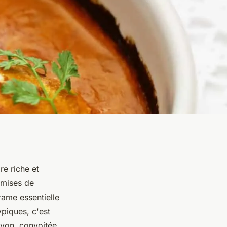
e riche et
nsmises de
rame essentielle
ypiques, c'est
Lyon, convoitée